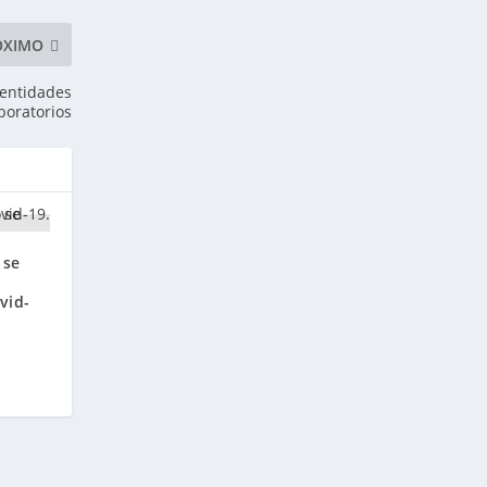
ÓXIMO
 entidades
boratorios
 se
vid-