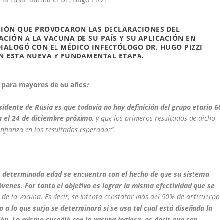
SIÓN QUE PROVOCARON LAS DECLARACIONES DEL
ACIÓN A LA VACUNA DE SU PAÍS Y SU APLICACIÓN EN
ALOGÓ CON EL MÉDICO INFECTÓLOGO DR. HUGO PIZZI
N ESTA NUEVA Y FUNDAMENTAL ETAPA.
ve para mayores de 60 años?
sidente de Rusia es que todavía no hay definición del grupo etario 6
na el 24 de diciembre próximo
, y que los primeros resultados de dicho
nfianza en los resultados esperados“.
 determinada edad se encuentra con el hecho de que su sistema
venes. Por tanto el objetivo es lograr la misma efectividad que se
n de la vacuna. Es decir, se intenta constatar más del 90% de anticuerpo
o a lo que surja se determinará si se usa tal cual está diseñada la
ión. Lo mismo sucedió con la vacuna inglesa, es decir que son