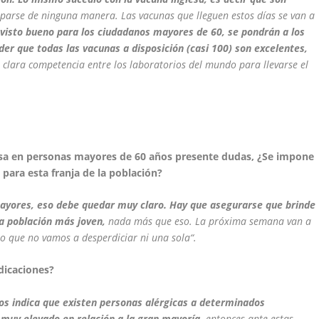
parse de ninguna manera. Las vacunas que lleguen estos días se van a
 visto bueno para los ciudadanos mayores de 60, se pondrán a los
er que todas las vacunas a disposición (casi 100) son excelentes,
a clara competencia entre los laboratorios del mundo para llevarse el
usa en personas mayores de 60 años presente dudas, ¿Se impone
para esta franja de la población?
mayores, eso debe quedar muy claro. Hay que asegurarse que brinde
la población más joven,
nada más que eso. La próxima semana van a
ro que no vamos a desperdiciar ni una sola“.
dicaciones?
nos indica que existen personas alérgicas a determinados
muy elevado en relación a la gran mayoría,
entonces ante estas