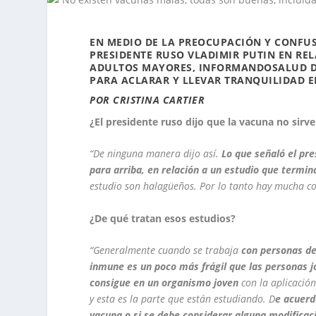
EN MEDIO DE LA PREOCUPACIÓN Y CONFU
PRESIDENTE RUSO VLADIMIR PUTIN EN REL
ADULTOS MAYORES, INFORMANDOSALUD DI
PARA ACLARAR Y LLEVAR TRANQUILIDAD E
POR CRISTINA CARTIER
¿El presidente ruso dijo que la vacuna no sir
“De ninguna manera dijo así.
Lo que señaló el pre
para arriba, en relación a un estudio que termi
estudio son halagüeños. Por lo tanto hay mucha co
¿De qué tratan esos estudios?
“Generalmente cuando se trabaja
con personas de
inmune es un poco más frágil que las personas jó
consigue en un organismo joven
con la aplicació
y esta es la parte que están estudiando. D
e acuerd
vacuna o si se debe considerar alguna modificac