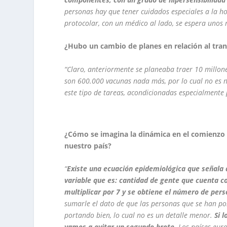
personas hay que tener cuidados especiales a la ho
protocolar, con un médico al lado, se espera unos 
¿Hubo un cambio de planes en relación al tran
“Claro, anteriormente se planeaba traer 10 millone
son 600.000 vacunas nada más, por lo cual no es n
este tipo de tareas, acondicionadas especialmente 
¿Cómo se imagina la dinámica en el comienzo 
nuestro país?
“
Existe una ecuación epidemiológica que señala
variable que es: cantidad de gente que cuenta c
multiplicar por 7 y se obtiene el número de per
sumarle el dato de que las personas que se han por
portando bien, lo cual no es un detalle menor.
Si 
vamos a evitar un segundo brote.
Los países euro