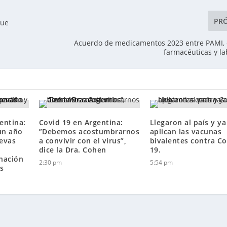
PR
que
Acuerdo de medicamentos 2023 entre PAMI,
farmacéuticas y la
entina:
Covid 19 en Argentina:
Llegaron al país y ya
un año
”Debemos acostumbrarnos
aplican las vacunas
evas
a convivir con el virus”,
bivalentes contra Co
dice la Dra. Cohen
19.
nación
2:30 pm
5:54 pm
as