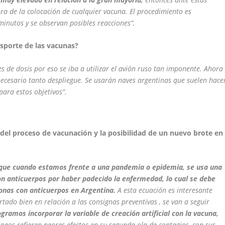
ra de la colocación de cualquier vacuna. El procedimiento es
minutos y se observan posibles reacciones“.
sporte de las vacunas?
s de dosis por eso se iba a utilizar el avión ruso tan imponente. Ahora
ecesario tanto despliegue. Se usarán naves argentinas que suelen hace
para estos objetivos“.
del proceso de vacunación y la posibilidad de un nuevo brote en
 que cuando estamos frente a una pandemia o epidemia, se usa una
on anticuerpos por haber padecido la enfermedad, lo cual se debe
sonas con anticuerpos en Argentina.
A esta ecuación es interesante
tado bien en relación a las consignas preventivas , se van a seguir
logramos incorporar la variable de creación artificial con la vacuna,
peos refieren peores efectos en su segunda ola de contagios, con sus