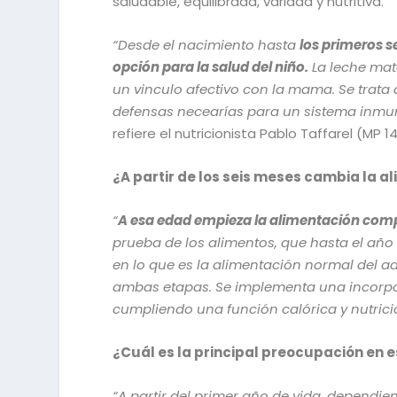
saludable, equilibrada, variada y nutritiva.
“Desde el nacimiento hasta
los primeros s
opción para la salud del niño.
La leche mate
un vinculo afectivo con la mama. Se trat
defensas necearías para un sistema inmun
refiere el nutricionista Pablo Taffarel (MP 14
¿A partir de los seis meses cambia la a
“
A esa edad empieza la alimentación com
prueba de los alimentos, que hasta el año
en lo que es la alimentación normal del a
ambas etapas. Se implementa una incorpo
cumpliendo una función calórica y nutrici
¿Cuál es la principal preocupación en 
“A partir del primer año de vida, depend