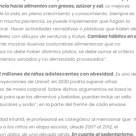
cia hacia alimentos con grasas, azúcar y sal.
Lo mejores
e la vida, en pleno crecimiento y conocimiento. Siempre es
on mucha paciencia, se puede implementar que hagan la
rar. Hacer actividades recreativas o plásticas que traten d
eles con dibujos de verduras y frutas.
Cambiar hábitos en e
nte mostrar buenas costumbres alimentarias que no
 no debe haber distintos platos, se debe aunar el criterio
limentos variados y no demasiado procesados”.
 millones de niños adolescentes con obesidad.
Es uno d
royecciones de Unicef, en 2030 podría superar cifras
ces de masa corporal. Sobre dichos argumentos se basa la
, para que los alimentos y bebidas, puedan incluir un sello
zucares y sodio”, en la parte del frente de cada envase.
dad infantil, el profesional es categórico al mencionar que
“
 a los niños en etapa escolar, desde 2007 al 2012, el
 Son datos de una década atrás.
En cuanto al sedentarismo,