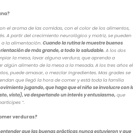
ana?
on el aroma de las comidas, con el color de los alimentos,
s. A partir del crecimiento neurológico y motriz, se pueden
 a la alimentación.
Cuando la rutina le muestre buenos
 orientación de más grande, a todo lo saludable.
A los dos
impiar la mesa, lavar alguna verdura, que aprenda a
ar algún alimento de la mesa a la mesada. A los tres años e
ntos, puede amasar, o mezclar ingredientes. Mas grades se
iendan que llegó la hora de comer y está toda la familia
ovimiento jugando, que haga que el niño se involucre con l
usto, vista), va despertando un interés y entusiasmo,
que
rtícipes “.
comer verduras?
 entender que las buenas prácticas nunca estuvieron y que