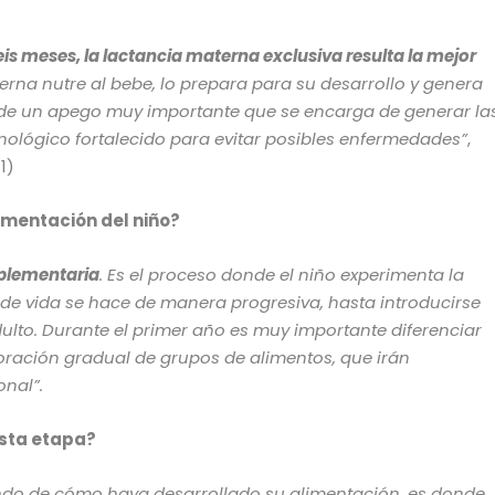
eis meses, la lactancia materna exclusiva resulta la mejor
rna nutre al bebe, lo prepara para su desarrollo y genera
a de un apego muy importante que se encarga de generar la
ológico fortalecido para evitar posibles enfermedades”
,
1)
limentación del niño?
plementaria
. Es el proceso donde el niño experimenta la
 de vida se hace de manera progresiva, hasta introducirse
dulto. Durante el primer año es muy importante diferenciar
ración gradual de grupos de alimentos, que irán
onal”.
esta etapa?
iendo de cómo haya desarrollado su alimentación, es donde