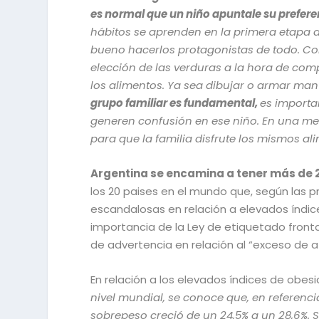
es normal que un niño apuntale su preferen
hábitos se aprenden en la primera etapa d
bueno hacerlos protagonistas de todo. C
elección de las verduras a la hora de comp
los alimentos. Ya sea dibujar o armar mant
grupo familiar es fundamental,
es importa
generen confusión en ese niño. En una mesa
para que la familia disfrute los mismos a
Argentina se encamina a tener más de 2
los 20 paises en el mundo que, según las p
escandalosas en relación a elevados índi
importancia de la Ley de etiquetado frontal
de advertencia en relación al “exceso de a
En relación a los elevados índices de obesi
nivel mundial, se conoce que, en referencia
sobrepeso creció de un 24,5% a un 28,6%.